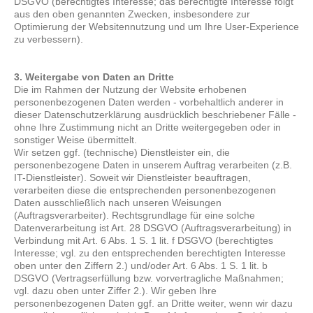
DSGVO (berechtigtes Interesse; das berechtigte Interesse folgt
aus den oben genannten Zwecken, insbesondere zur
Optimierung der Websitennutzung und um Ihre User-Experience
zu verbessern).
3. Weitergabe von Daten an Dritte
Die im Rahmen der Nutzung der Website erhobenen
personenbezogenen Daten werden - vorbehaltlich anderer in
dieser Datenschutzerklärung ausdrücklich beschriebener Fälle -
ohne Ihre Zustimmung nicht an Dritte weitergegeben oder in
sonstiger Weise übermittelt.
Wir setzen ggf. (technische) Dienstleister ein, die
personenbezogene Daten in unserem Auftrag verarbeiten (z.B.
IT-Dienstleister). Soweit wir Dienstleister beauftragen,
verarbeiten diese die entsprechenden personenbezogenen
Daten ausschließlich nach unseren Weisungen
(Auftragsverarbeiter). Rechtsgrundlage für eine solche
Datenverarbeitung ist Art. 28 DSGVO (Auftragsverarbeitung) in
Verbindung mit Art. 6 Abs. 1 S. 1 lit. f DSGVO (berechtigtes
Interesse; vgl. zu den entsprechenden berechtigten Interesse
oben unter den Ziffern 2.) und/oder Art. 6 Abs. 1 S. 1 lit. b
DSGVO (Vertragserfüllung bzw. vorvertragliche Maßnahmen;
vgl. dazu oben unter Ziffer 2.). Wir geben Ihre
personenbezogenen Daten ggf. an Dritte weiter, wenn wir dazu